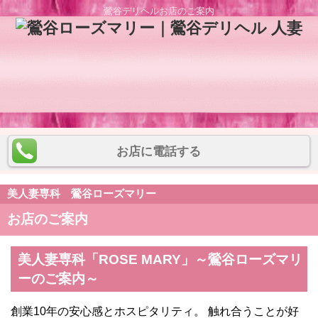
鶯谷デリヘル
お店のご案内
お店に電話する
美人妻専科 鶯谷ローズマリー
お店のご案内
美人妻専科「ROSE MARY」～鶯谷ローズマリ
ーのご案内～
創業10年の安心感とホスピタリティ。 触れ合うことが好